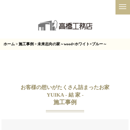
ホーム
>
施工事例
> 未来志向の家～wood×ホワイト×ブルー～
お客様の想いがたくさん詰まったお家
YUIKA - 結 家 -
施工事例