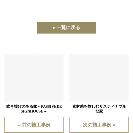
▸ 一覧に戻る
吹き抜けのある家～PASSIVEDE
素材感を愉しむサスティナブル
SIGNHOUSE～
な家
«
»
前の施工事例
次の施工事例