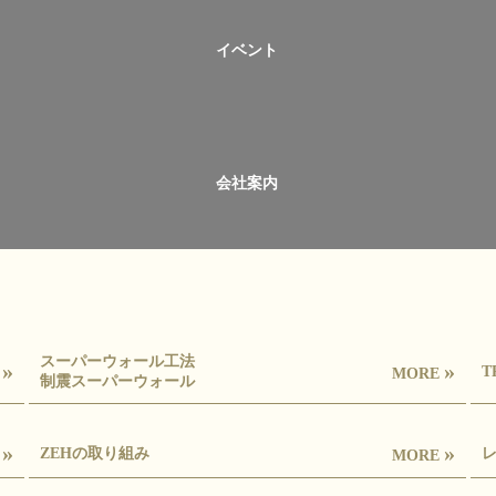
イベント
会社案内
スーパーウォール工法
»
»
T
E
MORE
制震スーパーウォール
»
»
ZEHの取り組み
E
MORE