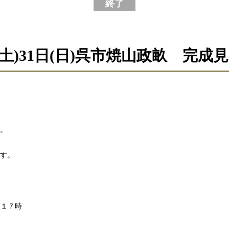
終了
日(土)31日(日)呉市焼山政畝 完成
。
す。
～１７時