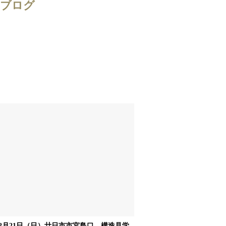
ブログ
2月21日（日）廿日市市宮島口 構造見学