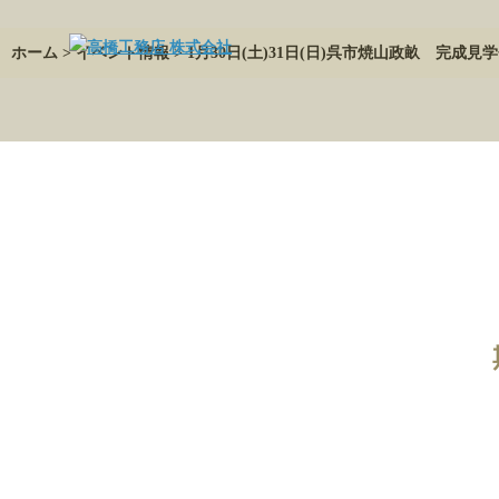
ホーム
>
イベント情報
> 1月30日(土)31日(日)呉市焼山政畝 完成見