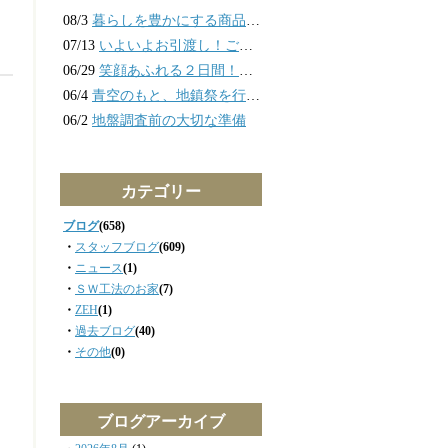
08/3
暮らしを豊かにする商品の力
07/13
いよいよお引渡し！ご家族の想いが詰まった引き渡し式の様子
06/29
笑顔あふれる２日間！お施主様の想いが詰まった素敵なお家が完成しました
06/4
青空のもと、地鎮祭を行いました
06/2
地盤調査前の大切な準備
カテゴリー
ブログ
(658)
・
スタッフブログ
(609)
・
ニュース
(1)
・
ＳＷ工法のお家
(7)
・
ZEH
(1)
・
過去ブログ
(40)
・
その他
(0)
ブログアーカイブ