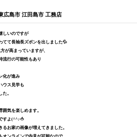
 東広島市 江田島市 工務店
嬉しいのですが
わてて長袖長ズボンを出しました💦
見方が高まっていますが、
時流行の可能性もあり
ン化が進み
ハウス見学も
した。
雰囲気を楽しめます。
よ(^^♪🍅
きるお家の画像が増えてきました。
もオンラインで内見が可能なので