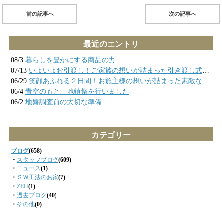
前の記事へ
次の記事へ
最近のエントリ
08/3
暮らしを豊かにする商品の力
07/13
いよいよお引渡し！ご家族の想いが詰まった引き渡し式の様子
06/29
笑顔あふれる２日間！お施主様の想いが詰まった素敵なお家が完成しました
06/4
青空のもと、地鎮祭を行いました
06/2
地盤調査前の大切な準備
カテゴリー
ブログ
(658)
・
スタッフブログ
(609)
・
ニュース
(1)
・
ＳＷ工法のお家
(7)
・
ZEH
(1)
・
過去ブログ
(40)
・
その他
(0)