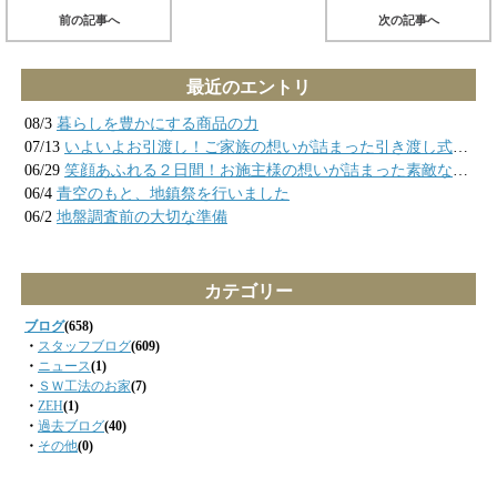
前の記事へ
次の記事へ
最近のエントリ
08/3
暮らしを豊かにする商品の力
07/13
いよいよお引渡し！ご家族の想いが詰まった引き渡し式の様子
06/29
笑顔あふれる２日間！お施主様の想いが詰まった素敵なお家が完成しました
06/4
青空のもと、地鎮祭を行いました
06/2
地盤調査前の大切な準備
カテゴリー
ブログ
(658)
・
スタッフブログ
(609)
・
ニュース
(1)
・
ＳＷ工法のお家
(7)
・
ZEH
(1)
・
過去ブログ
(40)
・
その他
(0)