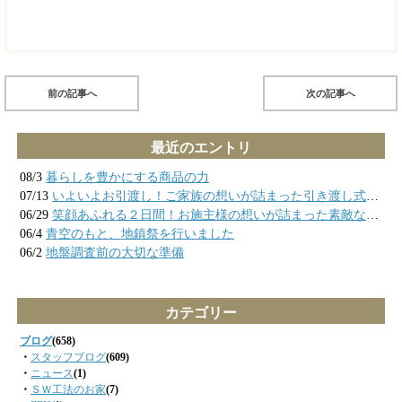
前の記事へ
次の記事へ
最近のエントリ
08/3
暮らしを豊かにする商品の力
07/13
いよいよお引渡し！ご家族の想いが詰まった引き渡し式の様子
06/29
笑顔あふれる２日間！お施主様の想いが詰まった素敵なお家が完成しました
06/4
青空のもと、地鎮祭を行いました
06/2
地盤調査前の大切な準備
カテゴリー
ブログ
(658)
・
スタッフブログ
(609)
・
ニュース
(1)
・
ＳＷ工法のお家
(7)