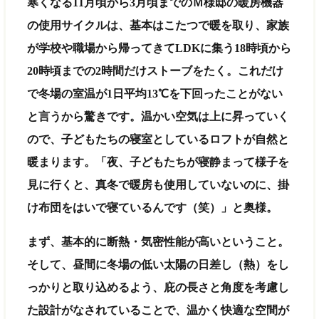
寒くなる11月頃から3月頃までのＭ様邸の暖房機器
の使用サイクルは、基本はこたつで暖を取り、家族
が学校や職場から帰ってきてLDKに集う18時頃から
20時頃までの2時間だけストーブをたく。これだけ
で冬場の室温が1日平均13℃を下回ったことがない
と言うから驚きです。温かい空気は上に昇っていく
ので、子どもたちの寝室としているロフトが自然と
暖まります。「夜、子どもたちが寝静まって様子を
見に行くと、真冬で暖房も使用していないのに、掛
け布団をはいで寝ているんです（笑）」と奥様。
まず、基本的に断熱・気密性能が高いということ。
そして、昼間に冬場の低い太陽の日差し（熱）をし
っかりと取り込めるよう、庇の長さと角度を考慮し
た設計がなされていることで、温かく快適な空間が