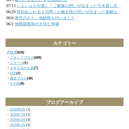
07/13
いよいよお引渡し！ご家族の想いが詰まった引き渡し式の様子
06/29
笑顔あふれる２日間！お施主様の想いが詰まった素敵なお家が完成しました
06/4
青空のもと、地鎮祭を行いました
06/2
地盤調査前の大切な準備
カテゴリー
ブログ
(658)
・
スタッフブログ
(609)
・
ニュース
(1)
・
ＳＷ工法のお家
(7)
・
ZEH
(1)
・
過去ブログ
(40)
・
その他
(0)
ブログアーカイブ
・
2026年8月
(1)
・
2026年7月
(1)
・
2026年6月
(3)
・
2026年5月
(2)