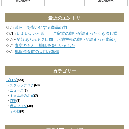
前の記事へ
次の記事へ
最近のエントリ
08/3
暮らしを豊かにする商品の力
07/13
いよいよお引渡し！ご家族の想いが詰まった引き渡し式の様子
06/29
笑顔あふれる２日間！お施主様の想いが詰まった素敵なお家が完成しました
06/4
青空のもと、地鎮祭を行いました
06/2
地盤調査前の大切な準備
カテゴリー
ブログ
(658)
・
スタッフブログ
(609)
・
ニュース
(1)
・
ＳＷ工法のお家
(7)
・
ZEH
(1)
・
過去ブログ
(40)
・
その他
(0)