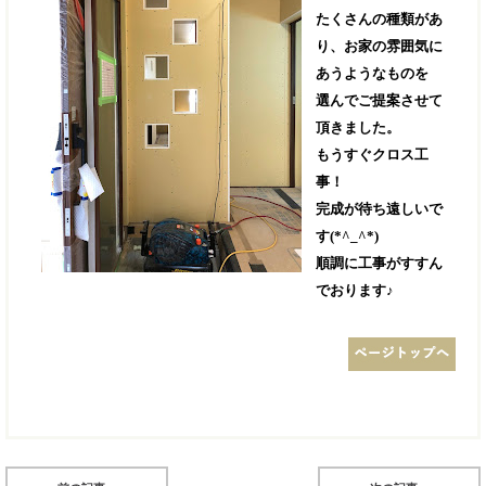
たくさんの種類があ
り、お家の雰囲気に
あうようなものを
選んでご提案させて
頂きました。
もうすぐクロス工
事！
完成が待ち遠しいで
す(*^_^*)
順調に工事がすすん
でおります♪