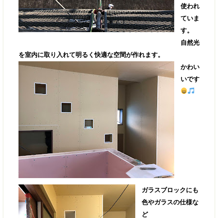
使われ
ていま
す。
自然光
を室内に取り入れて明るく快適な空間が作れます。
かわい
いです
ガラスブロックにも
色やガラスの仕様な
ど