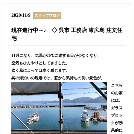
2020/11/9
スタッフブログ
現在進行中～♪ ◇ 呉市 工務店 東広島 注文住
宅
11月になり、気温が20℃に達する日が少なくなり、
空気もひんやりとしてきました。
吹く風によっては寒く感じます。
呉の海沿いの現場では、窓から気持ちの良い景色が。
こちら
のお家
には、
ガラス
ブロッ
クが効
果的に