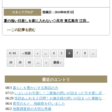
スタッフブログ
投稿日：2024年08月5日
夏の強い日差しを家に入れない◇呉市 東広島市 江田...
>>この記事を読む
6 / 61
« 先頭
«
...
4
5
6
7
8
...
20
30
40
...
»
最後 »
最近のエントリ
08/3
暮らしを豊かにする商品の力
07/13
いよいよお引渡し！ご家族の想いが詰まった引き渡し式の様子
06/29
笑顔あふれる２日間！お施主様の想いが詰まった素敵なお家が完成しました
06/4
青空のもと、地鎮祭を行いました
06/2
地盤調査前の大切な準備